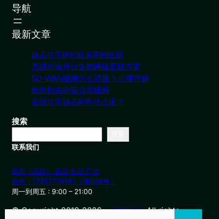
导航
最新文章
静态住宅IP和机房IP的区别
总部与海外分支的网络互联方案
SD-WAN组网怎么搭建？步骤详解
杭州到东南亚公司组网
美国住宅静态IP有什么用？
搜索
搜索
联系我们
杭州（总部） 北京 长沙 广州
合作：17357178761（微信同号）
周一到周五 : 9:00 – 21:00
© Copyright 2019-2026・
OSDWAN
All rights