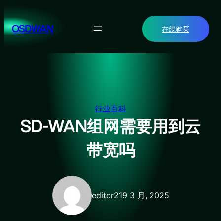
跳
至
OSDWAN
在线购买
内
容
行业百科
SD-WAN组网需要用到云
带宽吗
editor2
19 3 月, 2025