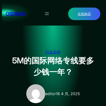
跳
至
OSDWAN
在线购买
内
容
行业百科
5M的国际网络专线要多
少钱一年？
editor
16 4 月, 2025