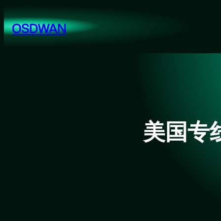
跳
至
OSDWAN
内
容
美国专