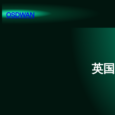
跳
至
OSDWAN
内
容
英国