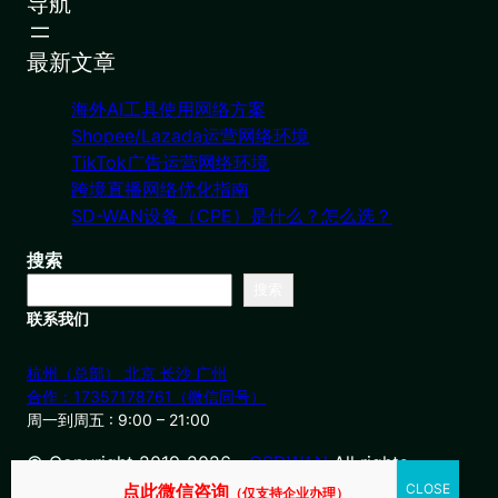
导航
最新文章
海外AI工具使用网络方案
Shopee/Lazada运营网络环境
TikTok广告运营网络环境
跨境直播网络优化指南
SD-WAN设备（CPE）是什么？怎么选？
搜索
搜索
联系我们
杭州（总部） 北京 长沙 广州
合作：17357178761（微信同号）
周一到周五 : 9:00 – 21:00
© Copyright 2019-2026・
OSDWAN
All rights
reserved
点此微信咨询
（仅支持企业办理）