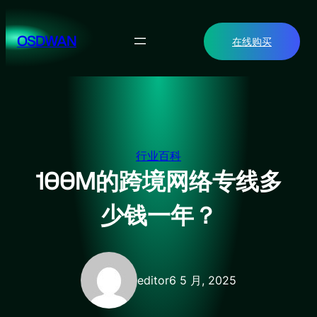
跳
至
OSDWAN
在线购买
内
容
行业百科
100M的跨境网络专线多
少钱一年？
editor
6 5 月, 2025