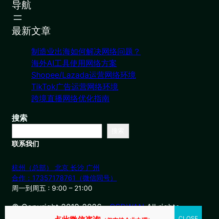
导航
最新文章
制造业出海如何解决网络问题？
海外AI工具使用网络方案
Shopee/Lazada运营网络环境
TikTok广告运营网络环境
跨境直播网络优化指南
搜索
搜索
联系我们
杭州（总部） 北京 长沙 广州
合作：17357178761（微信同号）
周一到周五 : 9:00 – 21:00
© Copyright 2019-2026・
OSDWAN
All rights
reserved