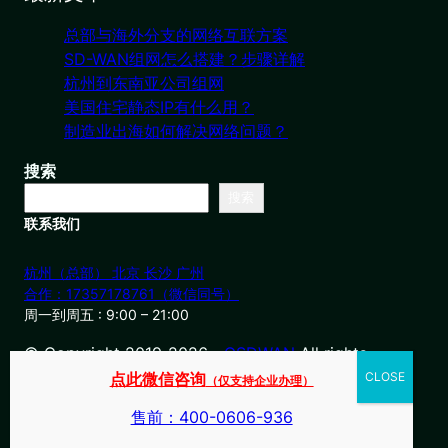
总部与海外分支的网络互联方案
SD-WAN组网怎么搭建？步骤详解
杭州到东南亚公司组网
美国住宅静态IP有什么用？
制造业出海如何解决网络问题？
搜索
搜索
联系我们
杭州（总部） 北京 长沙 广州
合作：17357178761（微信同号）
周一到周五 : 9:00 – 21:00
© Copyright 2019-2026・
OSDWAN
All rights
reserved
点此微信咨询
（仅支持企业办理）
售前：400-0606-936