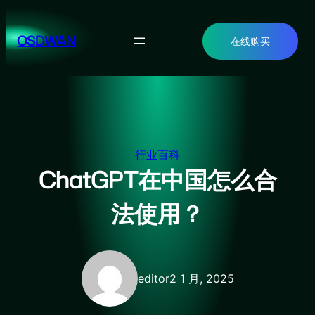
跳
至
OSDWAN
在线购买
内
容
行业百科
ChatGPT在中国怎么合
法使用？
editor
2 1 月, 2025