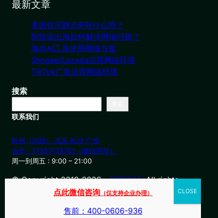
最新文章
美国住宅静态IP有什么用？
制造业出海如何解决网络问题？
海外AI工具使用网络方案
Shopee/Lazada运营网络环境
TikTok广告运营网络环境
搜索
搜索
联系我们
杭州（总部） 北京 长沙 广州
合作：17357178761（微信同号）
周一到周五 : 9:00 – 21:00
© Copyright 2019-2026・
OSDWAN
All rights
reserved
点此微信咨询
（仅支持企业办理）
售前：400-0606-936