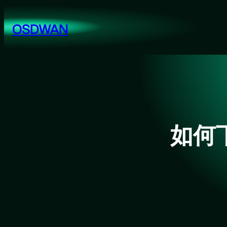
跳
至
OSDWAN
内
容
如何