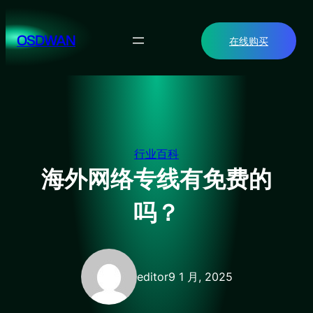
跳
至
OSDWAN
在线购买
内
容
行业百科
海外网络专线有免费的
吗？
editor
9 1 月, 2025