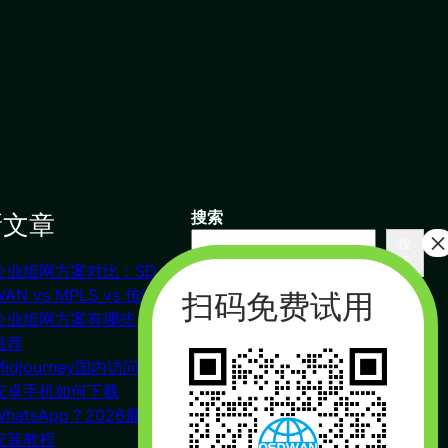
新文章
搜索
搜
索
企业组网方案对比：SD-
联系我们
WAN vs MPLS vs 传统VPN
企业组网方案有哪些？对比
推荐
杭州（总部） 北京 长沙
Midjourney国内访问教程
广州
安卓手机如何下载
合作：17357178761（微信同
WhatsApp？2026最新下载
号）
安装教程
周一到周五 : 9:00 – 21:00