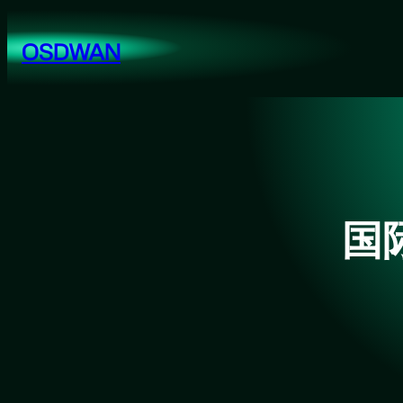
跳
至
OSDWAN
内
容
国