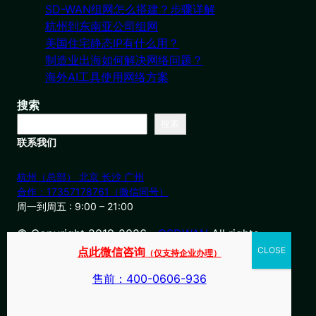
SD-WAN组网怎么搭建？步骤详解
杭州到东南亚公司组网
美国住宅静态IP有什么用？
制造业出海如何解决网络问题？
海外AI工具使用网络方案
搜索
搜索
联系我们
杭州（总部） 北京 长沙 广州
合作：17357178761（微信同号）
周一到周五 : 9:00 – 21:00
© Copyright 2019-2026・
OSDWAN
All rights
reserved
点此微信咨询
（仅支持企业办理）
售前：400-0606-936