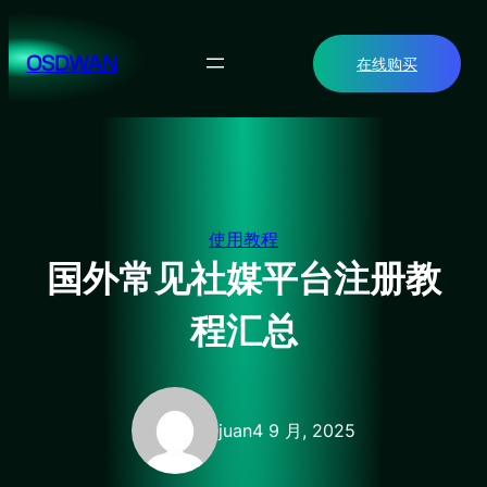
跳
至
OSDWAN
在线购买
内
容
使用教程
国外常见社媒平台注册教
程汇总
juan
4 9 月, 2025