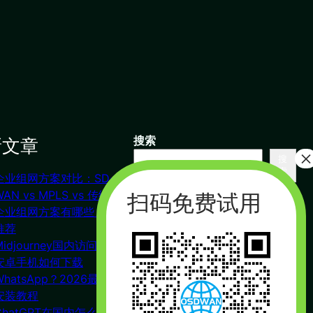
新文章
搜索
搜
索
企业组网方案对比：SD-
联系我们
WAN vs MPLS vs 传统VPN
企业组网方案有哪些？对比
推荐
杭州（总部） 北京 长沙
Midjourney国内访问教程
广州
安卓手机如何下载
合作：17357178761（微信同
WhatsApp？2026最新下载
号）
安装教程
周一到周五 : 9:00 – 21:00
ChatGPT在国内怎么注册？