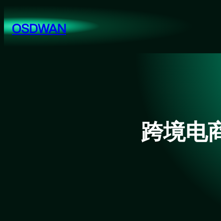
跳
至
OSDWAN
内
容
跨境电