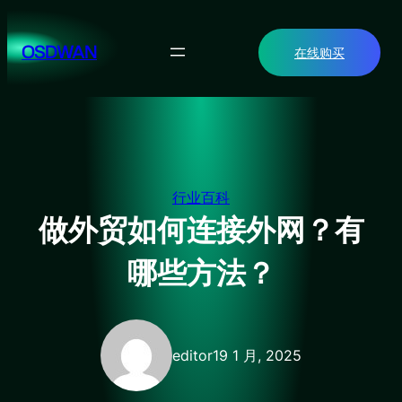
跳
至
OSDWAN
在线购买
内
容
行业百科
做外贸如何连接外网？有
哪些方法？
editor
19 1 月, 2025