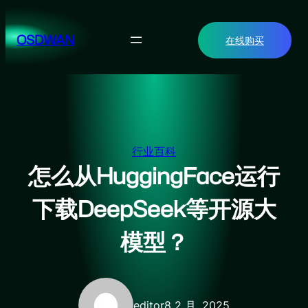
跳
至
OSDWAN
在线购买
内
容
行业百科
怎么从HuggingFace运行
下载DeepSeek等开源大
模型？
editor
8 2 月, 2025