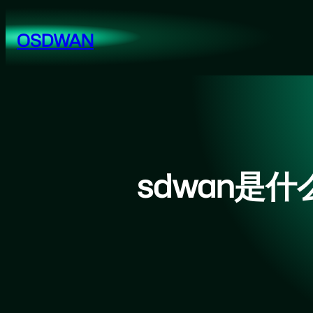
跳
至
OSDWAN
内
容
sdwan是