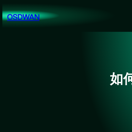
跳
至
OSDWAN
内
容
如何