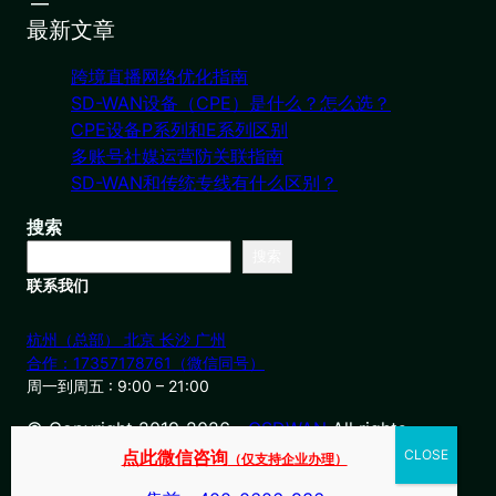
最新文章
跨境直播网络优化指南
SD-WAN设备（CPE）是什么？怎么选？
CPE设备P系列和E系列区别
多账号社媒运营防关联指南
SD-WAN和传统专线有什么区别？
搜索
搜索
联系我们
杭州（总部） 北京 长沙 广州
合作：17357178761（微信同号）
周一到周五 : 9:00 – 21:00
© Copyright 2019-2026・
OSDWAN
All rights
reserved
点此微信咨询
（仅支持企业办理）