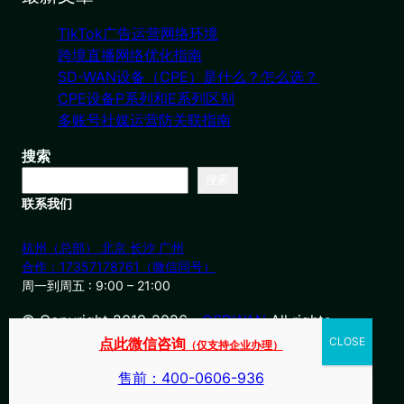
TikTok广告运营网络环境
跨境直播网络优化指南
SD-WAN设备（CPE）是什么？怎么选？
CPE设备P系列和E系列区别
多账号社媒运营防关联指南
搜索
搜索
联系我们
杭州（总部） 北京 长沙 广州
合作：17357178761（微信同号）
周一到周五 : 9:00 – 21:00
© Copyright 2019-2026・
OSDWAN
All rights
reserved
点此微信咨询
（仅支持企业办理）
售前：400-0606-936