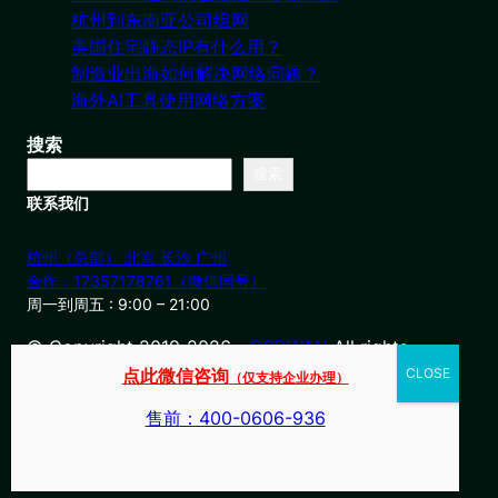
杭州到东南亚公司组网
美国住宅静态IP有什么用？
制造业出海如何解决网络问题？
海外AI工具使用网络方案
搜索
搜索
联系我们
杭州（总部） 北京 长沙 广州
合作：17357178761（微信同号）
周一到周五 : 9:00 – 21:00
© Copyright 2019-2026・
OSDWAN
All rights
reserved
点此微信咨询
（仅支持企业办理）
售前：400-0606-936