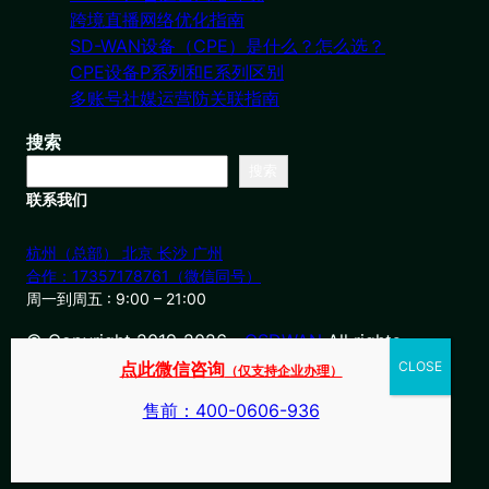
跨境直播网络优化指南
SD-WAN设备（CPE）是什么？怎么选？
CPE设备P系列和E系列区别
多账号社媒运营防关联指南
搜索
搜索
联系我们
杭州（总部） 北京 长沙 广州
合作：17357178761（微信同号）
周一到周五 : 9:00 – 21:00
© Copyright 2019-2026・
OSDWAN
All rights
reserved
点此微信咨询
（仅支持企业办理）
售前：400-0606-936