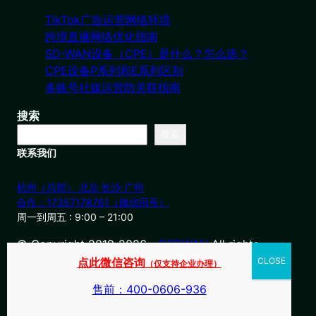
TikTok广告运营网络环境
跨境直播网络优化指南
SD-WAN设备（CPE）是什么？怎么选？
CPE设备P系列和E系列区别
多账号社媒运营防关联指南
搜索
搜索
联系我们
杭州（总部） 北京 长沙 广州
合作：17357178761（微信同号）
周一到周五 : 9:00 – 21:00
© Copyright 2019-2026・
OSDWAN
All rights
reserved
点此微信咨询
（仅支持企业办理）
售前：400-0606-936