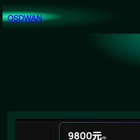
跳
至
OSDWAN
内
容