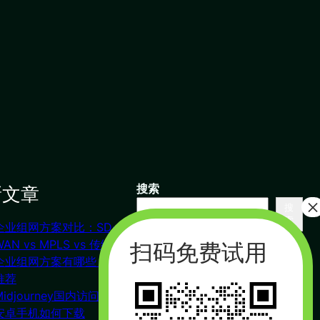
新文章
搜索
搜
索
企业组网方案对比：SD-
联系我们
WAN vs MPLS vs 传统VPN
企业组网方案有哪些？对比
推荐
杭州（总部） 北京 长沙
Midjourney国内访问教程
广州
安卓手机如何下载
合作：17357178761（微信同