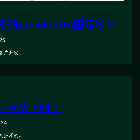
领英LinkedIn国际版？
25
客户开发…
何合法上网？
024
网技术的…