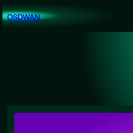
跳
至
OSDWAN
内
容