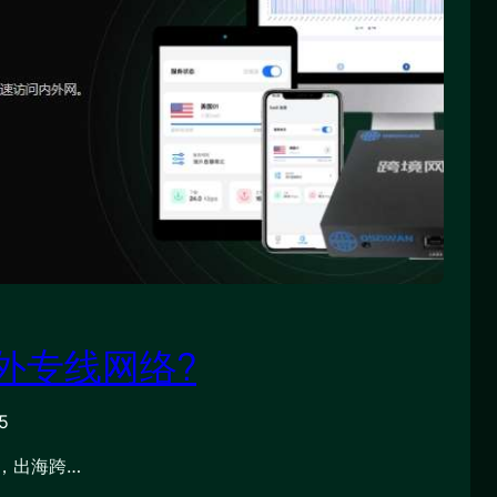
外专线网络?
5
，出海跨…