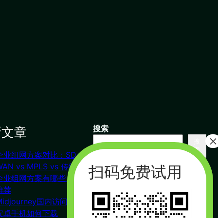
新文章
搜索
搜
索
企业组网方案对比：SD-
联系我们
WAN vs MPLS vs 传统VPN
企业组网方案有哪些？对比
推荐
杭州（总部） 北京 长沙
Midjourney国内访问教程
广州
安卓手机如何下载
合作：17357178761（微信同