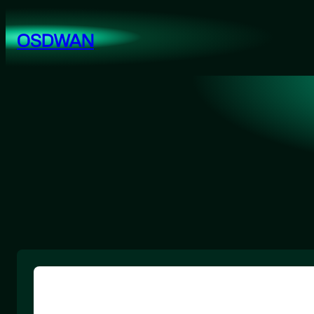
跳
至
OSDWAN
内
容