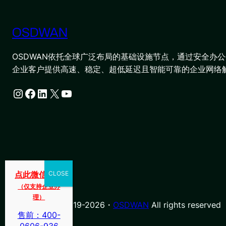
OSDWAN
OSDWAN依托全球广泛布局的基础设施节点，通过安全办公平
企业客户提供高速、稳定、超低延迟且智能可靠的企业网络
Instagram
Facebook
LinkedIn
X
YouTube
点此微信咨询
（仅支持企业办
理）
© Copyright 2019-2026・
OSDWAN
All rights reserved
售前：400-