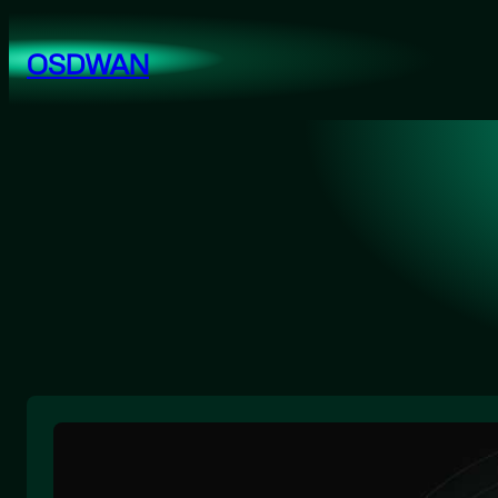
跳
至
OSDWAN
内
容