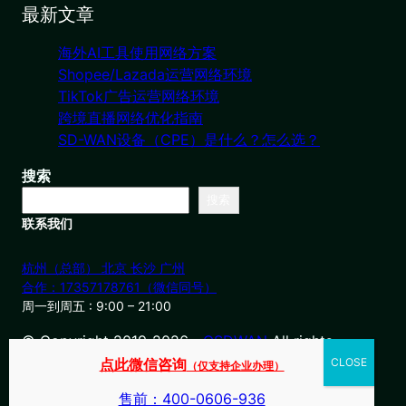
最新文章
海外AI工具使用网络方案
Shopee/Lazada运营网络环境
TikTok广告运营网络环境
跨境直播网络优化指南
SD-WAN设备（CPE）是什么？怎么选？
搜索
搜索
联系我们
杭州（总部） 北京 长沙 广州
合作：17357178761（微信同号）
周一到周五 : 9:00 – 21:00
© Copyright 2019-2026・
OSDWAN
All rights
reserved
点此微信咨询
（仅支持企业办理）
售前：400-0606-936