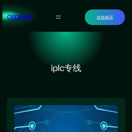
跳
至
OSDWAN
在线购买
内
容
iplc专线