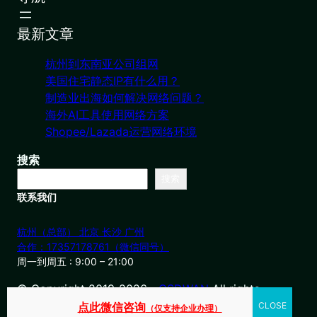
最新文章
杭州到东南亚公司组网
美国住宅静态IP有什么用？
制造业出海如何解决网络问题？
海外AI工具使用网络方案
Shopee/Lazada运营网络环境
搜索
搜索
联系我们
杭州（总部） 北京 长沙 广州
合作：17357178761（微信同号）
周一到周五 : 9:00 – 21:00
© Copyright 2019-2026・
OSDWAN
All rights
reserved
点此微信咨询
（仅支持企业办理）