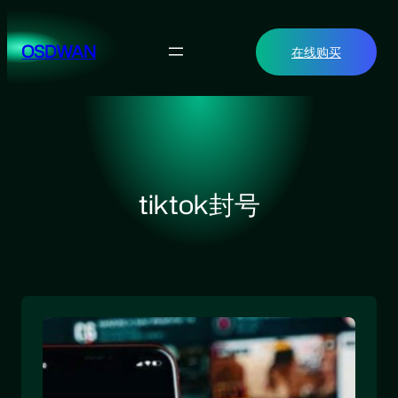
跳
至
OSDWAN
在线购买
内
容
tiktok封号