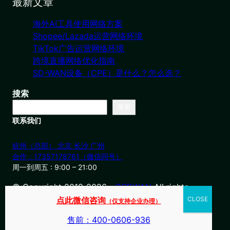
最新文章
海外AI工具使用网络方案
Shopee/Lazada运营网络环境
TikTok广告运营网络环境
跨境直播网络优化指南
SD-WAN设备（CPE）是什么？怎么选？
搜索
搜索
联系我们
杭州（总部） 北京 长沙 广州
合作：17357178761（微信同号）
周一到周五 : 9:00 – 21:00
© Copyright 2019-2026・
OSDWAN
All rights
reserved
点此微信咨询
（仅支持企业办理）
售前：400-0606-936