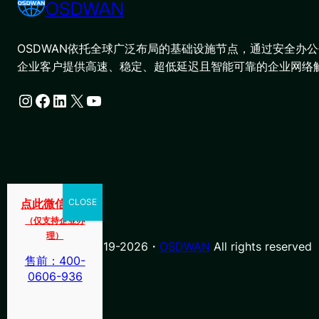
OSDWAN
OSDWAN依托全球广泛布局的基础设施节点，通过安全办公平
企业客户提供高速、稳定、超低延迟且智能可靠的企业网络
Instagram
Facebook
LinkedIn
X
YouTube
点此微信咨询
（仅支持企业办
理）
© Copyright 2019-2026・
OSDWAN
All rights reserved
售前：400-
0606-936