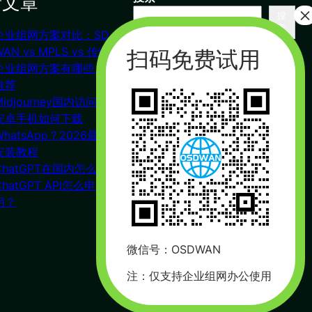
新文章
搜
索
企业组网方案对比：SD-
联系我们
WAN vs MPLS vs 传统VPN
企业组网方案有哪些？对比
推荐
杭州（总部） 北京 长沙
Midjourney国内访问教程
广州
安卓手机如何下载
合作：17357178761（微信同
WhatsApp？2026最新下载
号）
安装教程
周一到周五 : 9:00 – 21:00
ChatGPT在国内怎么注册？
ChatGPT API怎么申请使
用？
微信号：OSDWAN
注：仅支持企业组网办公使用