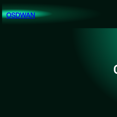
跳
至
OSDWAN
内
容