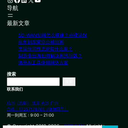
导航
最新文章
SD-WAN组网怎么搭建？步骤详解
杭州到东南亚公司组网
美国住宅静态IP有什么用？
制造业出海如何解决网络问题？
海外AI工具使用网络方案
搜索
搜索
联系我们
杭州（总部） 北京 长沙 广州
合作：17357178761（微信同号）
周一到周五 : 9:00 – 21:00
© Copyright 2019-2026・
OSDWAN
All rights