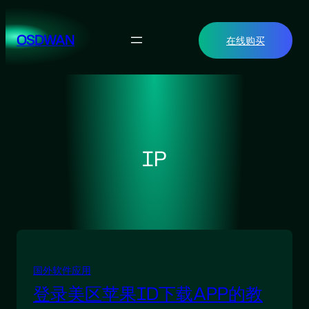
跳
至
OSDWAN
在线购买
内
容
IP
国外软件应用
登录美区苹果ID下载APP的教