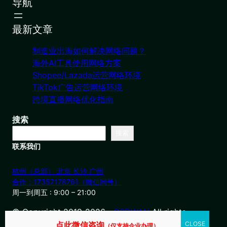
导航
最新文章
制造业出海如何解决网络问题？
海外AI工具使用网络方案
Shopee/Lazada运营网络环境
TikTok广告运营网络环境
跨境直播网络优化指南
搜索
搜索
联系我们
杭州（总部） 北京 长沙 广州
合作：17357178761（微信同号）
周一到周五 : 9:00 – 21:00
© Copyright 2019-2026・
OSDWAN
All rights
reserved
点此微信咨询
（仅支持企业办理）